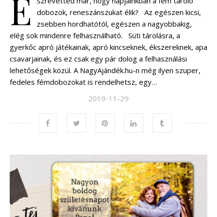
É
szrevetted már, hogy napjainkban a fém tároló
dobozok, reneszánszukat élik? Az egészen kicsi,
zsebben hordhatótól, egészen a nagyobbakig,
elég sok mindenre felhasználható. Süti tárolásra, a
gyerkőc apró játékainak, apró kincseknek, ékszereknek, apa
csavarjainak, és ez csak egy pár dolog a felhasználási
lehetőségek közül. A NagyAjándék.hu-n még ilyen szuper,
fedeles fémdobozokat is rendelhetsz, egy…
2019-11-29