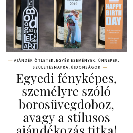
,
,
AJÁNDÉK ÖTLETEK
EGYÉB ESEMÉNYEK, ÜNNEPEK
,
SZÜLETÉSNAPRA
ÚJDONSÁGOK
Egyedi fényképes,
személyre szóló
borosüvegdoboz,
avagy a stílusos
ajándékozás titka!