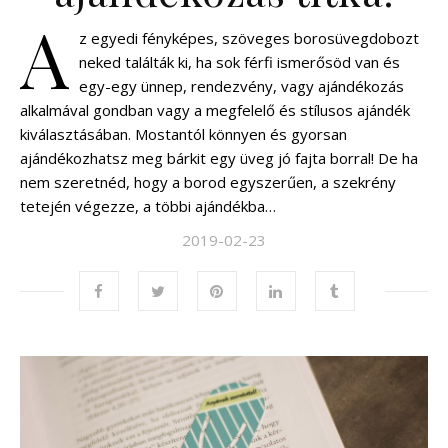
A
z egyedi fényképes, szöveges borosüvegdobozt
neked találták ki, ha sok férfi ismerősöd van és
egy-egy ünnep, rendezvény, vagy ajándékozás
alkalmával gondban vagy a megfelelő és stílusos ajándék
kiválasztásában. Mostantól könnyen és gyorsan
ajándékozhatsz meg bárkit egy üveg jó fajta borral! De ha
nem szeretnéd, hogy a borod egyszerűen, a szekrény
tetején végezze, a többi ajándékba…
2019-02-23