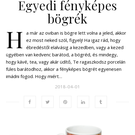
Egyedi fényképes
bögrék
H
a már az oviban is bögre lett volna a jeled, akkor
ez most neked szól, figyelj! Ha igaz rád, hogy
ébredéstől elalvásig a kezedben, vagy a kezed
ügyében van kedvenc barátod, a bögréd, és mindegy,
hogy kávé, tea, vagy akár üdítő, Te ragaszkodsz porcelán
füles barátodhoz, akkor a fényképes bögrét egyenesen
imádni fogod. Hogy miért…
2018-04-01