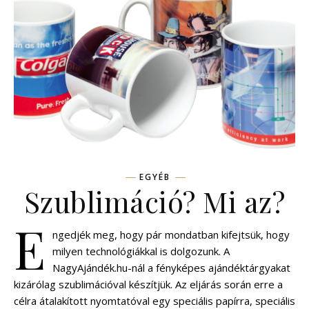
EGYÉB
Szublimáció? Mi az?
E
ngedjék meg, hogy pár mondatban kifejtsük, hogy
milyen technológiákkal is dolgozunk. A
NagyAjándék.hu-nál a fényképes ajándéktárgyakat
kizárólag szublimációval készítjük. Az eljárás során erre a
célra átalakított nyomtatóval egy speciális papírra, speciális