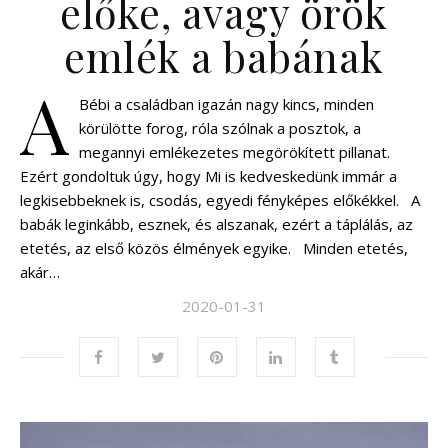
előke, avagy örök
emlék a babának
A
Bébi a családban igazán nagy kincs, minden
körülötte forog, róla szólnak a posztok, a
megannyi emlékezetes megörökített pillanat.
Ezért gondoltuk úgy, hogy Mi is kedveskedünk immár a
legkisebbeknek is, csodás, egyedi fényképes előkékkel. A
babák leginkább, esznek, és alszanak, ezért a táplálás, az
etetés, az első közös élmények egyike. Minden etetés,
akár…
2020-01-31