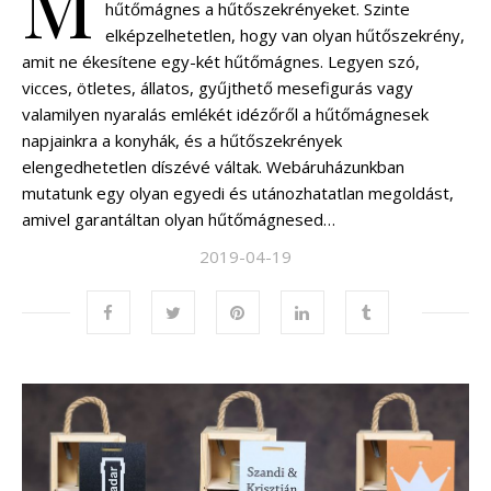
M
hűtőmágnes a hűtőszekrényeket. Szinte
elképzelhetetlen, hogy van olyan hűtőszekrény,
amit ne ékesítene egy-két hűtőmágnes. Legyen szó,
vicces, ötletes, állatos, gyűjthető mesefigurás vagy
valamilyen nyaralás emlékét idézőről a hűtőmágnesek
napjainkra a konyhák, és a hűtőszekrények
elengedhetetlen díszévé váltak. Webáruházunkban
mutatunk egy olyan egyedi és utánozhatatlan megoldást,
amivel garantáltan olyan hűtőmágnesed…
2019-04-19