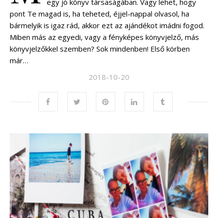
egy jó könyv társaságában. Vagy lehet, hogy
pont Te magad is, ha teheted, éjjel-nappal olvasol, ha
bármelyik is igaz rád, akkor ezt az ajándékot imádni fogod.
Miben más az egyedi, vagy a fényképes könyvjelző, más
könyvjelzőkkel szemben? Sok mindenben! Első körben
már…
2018-10-20