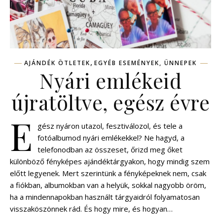
,
AJÁNDÉK ÖTLETEK
EGYÉB ESEMÉNYEK, ÜNNEPEK
Nyári emlékeid
újratöltve, egész évre
E
gész nyáron utazol, fesztiválozol, és tele a
fotóalbumod nyári emlékekkel? Ne hagyd, a
telefonodban az összeset, őrizd meg őket
különböző fényképes ajándéktárgyakon, hogy mindig szem
előtt legyenek. Mert szerintünk a fényképeknek nem, csak
a fiókban, albumokban van a helyük, sokkal nagyobb öröm,
ha a mindennapokban használt tárgyaidról folyamatosan
visszaköszönnek rád. És hogy mire, és hogyan…