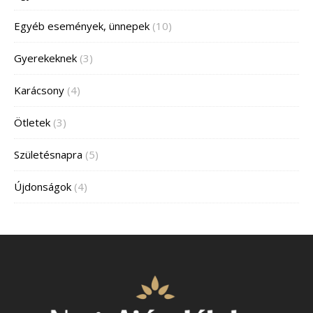
Egyéb események, ünnepek
(10)
Gyerekeknek
(3)
Karácsony
(4)
Ötletek
(3)
Születésnapra
(5)
Újdonságok
(4)