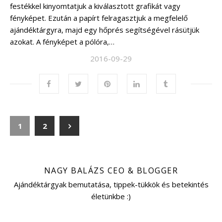
festékkel kinyomtatjuk a kiválasztott grafikát vagy
fényképet. Ezután a papírt felragasztjuk a megfelelő
ajándéktárgyra, majd egy hőprés segítségével rásütjük
azokat. A fényképet a pólóra,…
2016-09-29
1
2
NAGY BALÁZS CEO & BLOGGER
Ajándéktárgyak bemutatása, tippek-tükkök és betekintés
életünkbe :)