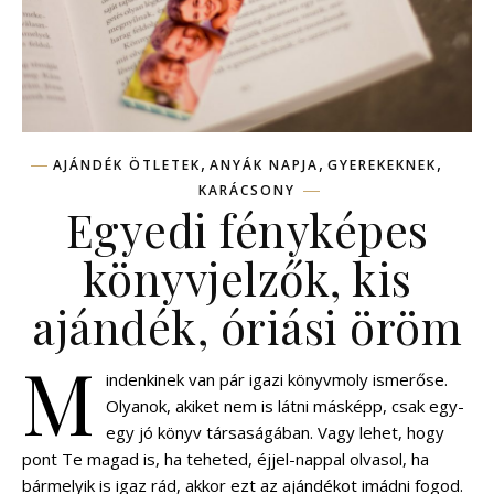
,
,
,
AJÁNDÉK ÖTLETEK
ANYÁK NAPJA
GYEREKEKNEK
KARÁCSONY
Egyedi fényképes
könyvjelzők, kis
ajándék, óriási öröm
M
indenkinek van pár igazi könyvmoly ismerőse.
Olyanok, akiket nem is látni másképp, csak egy-
egy jó könyv társaságában. Vagy lehet, hogy
pont Te magad is, ha teheted, éjjel-nappal olvasol, ha
bármelyik is igaz rád, akkor ezt az ajándékot imádni fogod.