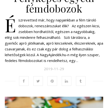
fémdobozok
É
szrevetted már, hogy napjainkban a fém tároló
dobozok, reneszánszukat élik? Az egészen kicsi,
zsebben hordhatótól, egészen a nagyobbakig,
elég sok mindenre felhasználható. Süti tárolásra, a
gyerkőc apró játékainak, apró kincseknek, ékszereknek, apa
csavarjainak, és ez csak egy pár dolog a felhasználási
lehetőségek közül. A NagyAjándék.hu-n még ilyen szuper,
fedeles fémdobozokat is rendelhetsz, egy…
2019-11-29