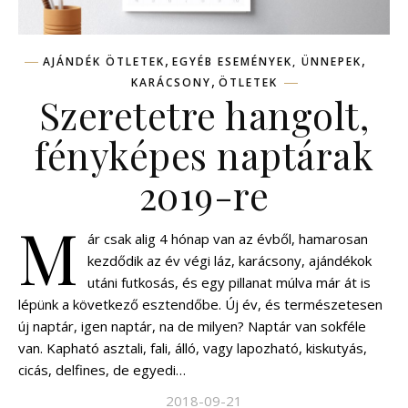
,
,
AJÁNDÉK ÖTLETEK
EGYÉB ESEMÉNYEK, ÜNNEPEK
,
KARÁCSONY
ÖTLETEK
Szeretetre hangolt,
fényképes naptárak
2019-re
M
ár csak alig 4 hónap van az évből, hamarosan
kezdődik az év végi láz, karácsony, ajándékok
utáni futkosás, és egy pillanat múlva már át is
lépünk a következő esztendőbe. Új év, és természetesen
új naptár, igen naptár, na de milyen? Naptár van sokféle
van. Kapható asztali, fali, álló, vagy lapozható, kiskutyás,
cicás, delfines, de egyedi…
2018-09-21