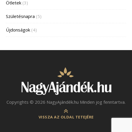
Ötletek
(3)
Születésnapra
(5)
Újdonságok
(4)
Copyrights © 2026 NagyAjándék.hu Minden jog fenntartva.
VISSZA AZ OLDAL TETEJÉRE