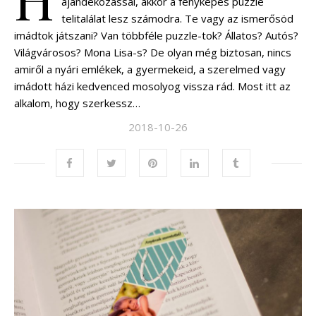
ajándékozással, akkor a fényképes puzzle
telitalálat lesz számodra. Te vagy az ismerősöd
imádtok játszani? Van többféle puzzle-tok? Állatos? Autós?
Világvárosos? Mona Lisa-s? De olyan még biztosan, nincs
amiről a nyári emlékek, a gyermekeid, a szerelmed vagy
imádott házi kedvenced mosolyog vissza rád. Most itt az
alkalom, hogy szerkessz…
2018-10-26