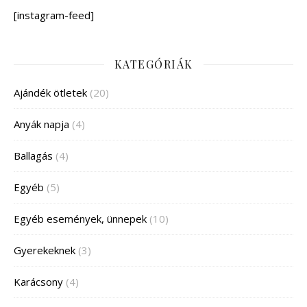
[instagram-feed]
KATEGÓRIÁK
Ajándék ötletek
(20)
Anyák napja
(4)
Ballagás
(4)
Egyéb
(5)
Egyéb események, ünnepek
(10)
Gyerekeknek
(3)
Karácsony
(4)